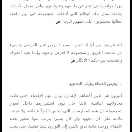
من العواقب التي تنجم عن طيشهم وعدوانيتهم، ولعل سجل الأحداث
يحتفظ بمثل تلك الوقائع التي أدخلت المجموعة في تهم ملفقة
أبطالها محسوبون على جمهور الرجاء.
ض
فئة عريضة من أولئك تتحين أبسط الفرص لتثير الفوضى وتسيء
إلى سمعة الفريق والمجموعة لا لغرض واضح، وإنما بغية التفرقة
والتشتيت بين حكماء الإيگلز.
ض
…تبخيس العطاء وغياب التشجيع
كثيرون هم الذين أقصاهم الإهمال، ونال منهم الإقصاء، حتى ظلت
محاولاتهم اليائسة عائقا حال دون استمرارهم داخل أسوار
المجموعة. إن هذه الممارسات التي تبخس المُجِدَّ عطاءه، ولا تمنحه
علامة على كل مجهود ولو كان يسيرا يترتب عنها شعور بعدم
الانتماء، ووحدة قاتلة تدفع بالفرد إلى التواري شيئا فشيئا، حتى يغيب