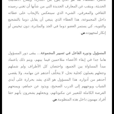
الحديثة، وينقب عن المعارف الجديدة التي من شأنها أن تغني رصيده
الثقافي والمعرفي، الشيء الذي سينعكس بالإيجاب على عطائه
داخل المجموعة، هذا العطاء الذي ينبغي أن يقابل دوما بالتشجيع
والتنويه، كي يستمر العضو دوما في الجد والمثابرة، دون تبخيس أو
إنكار لمجهوده.
ض
المسؤول ودوره الفاعل في تسيير المجموعة…
يبقى دور المسؤول
هاما جدا في إبقاء الأعضاء متلاحمين فيما بينهم، ويتم ذلك باعتماد
مبدأ المساواة بين الجميع، واحتضان كل الأطراف ولم شملهم
وجعلهم يعملون كخلية نحل، لا يتخلَّف أحدهم عن مهامه، ولا يقصى
أحدهم من أدواره. هذا المسؤول هو الذي يشد بحرارة على أيدي
الشباب ويوجههم إلى الدرب الصحيح، ويذود عن حماهم، ويمنحهم
الفرصة الكاملة للتعبير عن مكنوناتهم، ويجعلهم يشعرون بأنهم حقا
أفراد مهمون داخل هذه المنظومة.
ض