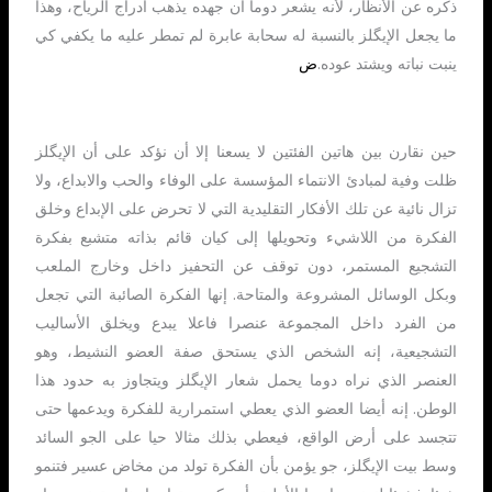
ذكره عن الأنظار، لأنه يشعر دوما أن جهده يذهب أدراج الرياح، وهذا
ما يجعل الإيگلز بالنسبة له سحابة عابرة لم تمطر عليه ما يكفي كي
ينبت نباته ويشتد عوده.
ض
حين نقارن بين هاتين الفئتين لا يسعنا إلا أن نؤكد على أن الإيگلز
ظلت وفية لمبادئ الانتماء المؤسسة على الوفاء والحب والابداع، ولا
تزال نائية عن تلك الأفكار التقليدية التي لا تحرض على الإبداع وخلق
الفكرة من اللاشيء وتحويلها إلى كيان قائم بذاته متشبع بفكرة
التشجيع المستمر، دون توقف عن التحفيز داخل وخارج الملعب
وبكل الوسائل المشروعة والمتاحة. إنها الفكرة الصائبة التي تجعل
من الفرد داخل المجموعة عنصرا فاعلا يبدع ويخلق الأساليب
التشجيعية، إنه الشخص الذي يستحق صفة العضو النشيط، وهو
العنصر الذي نراه دوما يحمل شعار الإيگلز ويتجاوز به حدود هذا
الوطن. إنه أيضا العضو الذي يعطي استمرارية للفكرة ويدعمها حتى
تتجسد على أرض الواقع، فيعطي بذلك مثالا حيا على الجو السائد
وسط بيت الإيگلز، جو يؤمن بأن الفكرة تولد من مخاض عسير فتنمو