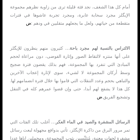
أمام كل هذا الشغف، نجد فئة قليلة ترى من زاوية نظرهم مجموعة
الإيگلز مجرد سحابة عابرة، ومجرد تجربة عاشوها في فترات
متقطعة من حياتهم، ولعل ما يجعلهم متقلبين في ودهم :
ض
الالتراس بالنسبة لهم مجرد باحة…
كثيرون منهم ينظرون للإيگلز
على أنها منتزه لالتقاط الصور وإثارة الفوضى، دون مراعاة لحجم
المبادئ التي تنفرد بها المجموعة، فهم بذلك يقضون فترة ضجيج
وسط أركان المجموعة لا لشيء، سوى لإثارة إعجاب الآخرين
والتباهي بحجم وعدد التنقلات التي قاموا بها خلال فترة انضمامهم لها.
كل هذا لا يشفع لهم أبدا، حتى وإن قضوا عمرهم كله في التنقل
وتشجيع الفريق.
ض
الرسائل المشفرة والصيد في الماء العكر…
أغلب تلك الفئات التي
تمر مرور البرق من ذاكرة الإيگلز، تأتي بدوافع مجهولة لبعث رسائل
مشفرة لجهات معنية، مُتلبِّسين بثوب المجموعة، ومحملين إياها عددا