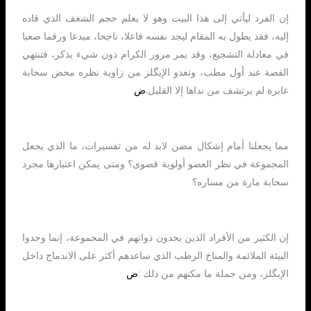
إن الفرد ليأتي إلى هذا البيت وهو لا يعلم حجم الشغف الذي قاده
إليه، فقد يطول به المقام ليجد نفسه فاعلا، ناجحا، مبدعا ورقما صعبا
في معادلة التشجيع، وقد يمر مرور الكرام دون شيء يذكر، فتنتهي
القصة عند أول مطب، وتغدو الإيگلز من زاوية نظره محض سحابة
عابرة لم يرتشف من نداها إلا القليل.
ض
مما يجعلنا أمام إشكال مضن لابد له من تفسيرات، ما الذي يجعل
المجموعة في نظر العضو أولوية قصوى؟ ومتى يمكن اعتبارها مجرد
سحابة مارة من مساره؟
إن الكثير من الأفراد الذين يجدون ذواتهم في المجموعة، إنما وجدوا
البيئة الملائمة والمناخ الرطب الذي ساعدهم أكثر على الاندماج داخل
الإيگلز، ومن جملة ما مكنهم من ذلك :
ض