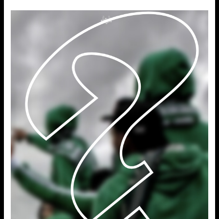
خطي
لى
لمحتوى