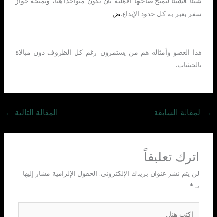
شيئا .فشيئا لتمنح صاحبها الأهلية بأن يكون متواجدا هنا، وتمنحه جواز
سفر يعبر به كل حدود الإبداع.
ض
هذا العضو وأمثاله هم من يستمرون رغم كل الظروف دون مبالاة
بالحيثيات.
→
المقالة السابقة
المقالة التالية
←
اترك تعليقاً
لن يتم نشر عنوان بريدك الإلكتروني.
الحقول الإلزامية مشار إليها
بـ
*
اكتب