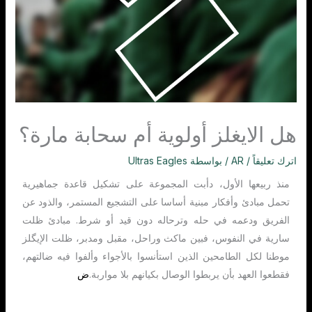
هل الايغلز أولوية أم سحابة مارة؟
اترك تعليقاً
/
AR
/ بواسطة
Ultras Eagles
منذ ربيعها الأول، دأبت المجموعة على تشكيل قاعدة جماهيرية
تحمل مبادئ وأفكار مبنية أساسا على التشجيع المستمر، والذود عن
الفريق ودعمه في حله وترحاله دون قيد أو شرط. مبادئ ظلت
سارية في النفوس، فبين ماكث وراحل، مقبل ومدبر، ظلت الإيگلز
موطنا لكل الطامحين الذين استأنسوا بالأجواء وألفوا فيه ضالتهم،
فقطعوا العهد بأن يربطوا الوصال بكيانهم بلا مواربة.
ض