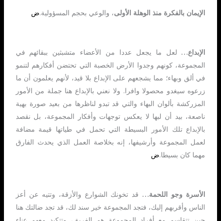
الإيمان بالفكرة منذ الوهلة الأولى
، والوعي بحجم المسؤولية.
ض
الإبداع…
لعل ما يجعل عددا من الأعضاء متشبثين ببقائهم في
المجموعة، كونهم وجدوا الأرض الخصبة التي تحتضن أفكارهم لتنمو
في ألق وبهاء؛ مما يشجعهم على الإبداع بلا قيد، لأنهم يعلمون أن ما
زرعوه سيغدو محصولا وافرا. ولا نعني بالإبداع هنا جملة من الأمور
المزركشة بألوان البهاء والتي قد تبدو لناظرها من بعيد صورة بهية
ناصعة، بيد أن لبها لا يعكس توجهات وأفكار المجموعة، بل نقصد
بالإبداع تلك الأمور البسيطة التي تحمل في طياتها قيمة مضافة
لعمل المجموعة وأرشيفها، إنه بخلاصة العمل الذي يحدث الفارق
مهما كان بسيطا.
ض
الأسرة وجو اللحمة…
قد تخونك الشوارع والأزقة، وتتيه عن أعز
الناس وأقربهم إليك، فتجد المجموعة خير سند لك، قد تجد ضالتك هنا
حين تتقاسم مع أفراد المجموعة هم الفريق، وتتكبد معهم عناء