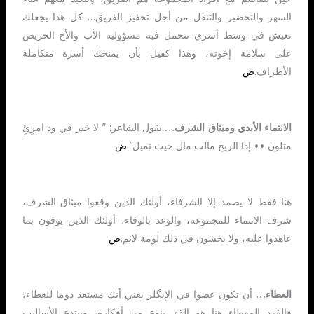
السهر والتحضير والتنقل من أجل تحفيز الفريق… كل هذا يجعلك
تعيش في وسط أسري تتحمل فيه مسؤولية الأب والأخ الحريص
على سلامة إخوته، وهذا كفيل بأن يمنحك أسرة متكاملة
الأطراف.
ض
الانتماء الأبدي وميثاق الشرف…
يقول الشاعر: ” لا خير في ود امرِئٍ
متلون •• إذا الريح مالت مال حيث تميل”.
ض
هنا فقط لا يصمد إلا الشرفاء، أولئك الذين وقعوا ميثاق الشرف،
شرف الانتماء للمجموعة، والوعد بالوفاء، أولئك الذين يوفون بما
عاهدوا عليه، ولا يخشون في ذلك لومة لائم.
ض
العطاء…
أن تكون عضوا في الإيگلز يعني أنك مستعد دوما للعطاء،
فالفرد المعطاء هنا هو الذي ينوع من أفكاره، ويبتدع الأساليب