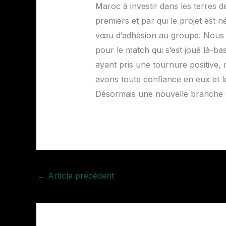
Maroc à investir dans les terres 
premiers et par qui le projet est n
vœu d’adhésion au groupe. Nous l
pour le match qui s’est joué là-bas
ayant pris une tournure positive,
avons toute confiance en eux et le
Désormais une nouvelle branche s’
←
Article précédent