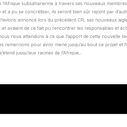
de l’Afrique subsaharienne à travers ses nouveaux membres
é et a pu se concrétiser, ils seront bien sûr rejoint par d’au
’avions annoncé lors du précédent CR, ses nouveaux aigle
 et avaient de ce fait pu rencontrer les responsables et écla
 nous nous attendons à ce que l’apport de cette nouvelle s
s remercions pour avoir mené jusqu’au bout ce projet et fair
étend jusqu’aux racines de l’Afrique..