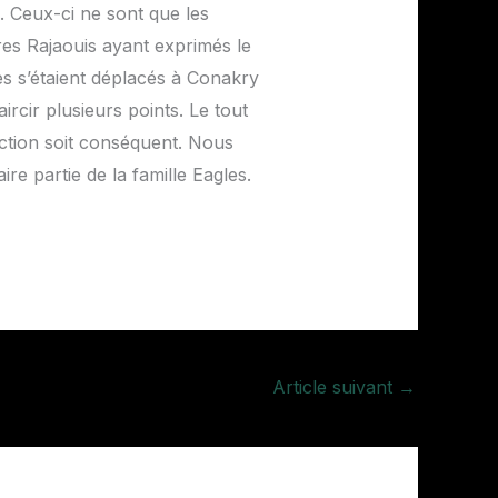
. Ceux-ci ne sont que les
tres Rajaouis ayant exprimés le
s s’étaient déplacés à Conakry
ircir plusieurs points. Le tout
ection soit conséquent. Nous
e partie de la famille Eagles.
Article suivant
→