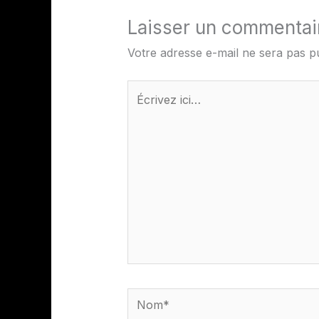
Laisser un commentai
Votre adresse e-mail ne sera pas pu
Écrivez
ici…
Nom*