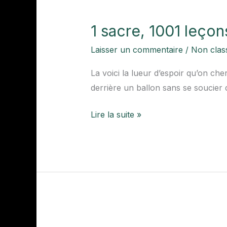
1
sacre,
1 sacre, 1001 leçon
1001
leçons
Laisser un commentaire
/
Non clas
La voici la lueur d’espoir qu’on ch
derrière un ballon sans se soucier 
Lire la suite »
La