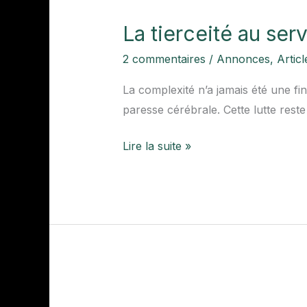
tierceité
La tierceité au ser
au
service
2 commentaires
/
Annonces
,
Articl
de
La complexité n’a jamais été une fin 
l’analyse
paresse cérébrale. Cette lutte rest
Lire la suite »
Vivere