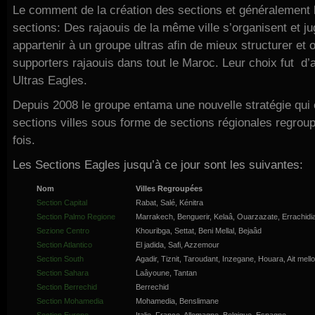
Le comment de la création des sections et généralement
sections: Des rajaouis de la même ville s’organisent et j
appartenir à un groupe ultras afin de mieux structurer et o
supporters rajaouis dans tout le Maroc. Leur choix fut d’
Ultras Eagles.
Depuis 2008 le groupe entama une nouvelle stratégie qui 
sections villes sous forme de sections régionales regroupa
fois.
Les Sections Eagles jusqu’à ce jour sont les suivantes:
Nom
Villes Regroupées
Section Capital
Rabat, Salé, Kénitra
Section Palmo Regione
Marrakech, Benguerir, Kelaâ, Ouarzazate, Errachidi
Sezione Centro
Khouribga, Settat, Beni Mellal, Bejaâd
Section Atlantico
El jadida, Safi, Azzemour
Section South
Agadir, Tiznit, Taroudant, Inzegane, Houara, Ait mello
Section Sahara
Laâyoune, Tantan
Section Berrechid
Berrechid
Section Mohamedia
Mohamedia, Benslimane