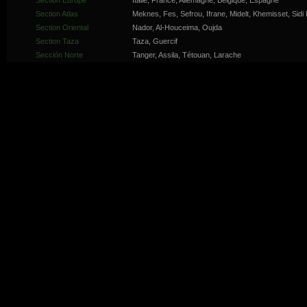
Section Europe
Italie, France, Allemagne, Belgique, Espagne
Section Atlas
Meknes, Fes, Sefrou, Ifrane, Midelt, Khemisset, Sid
Section Oriental
Nador, Al-Houceima, Oujda
Section Taza
Taza, Guercif
Sección Norte
Tanger, Assila, Tétouan, Larache