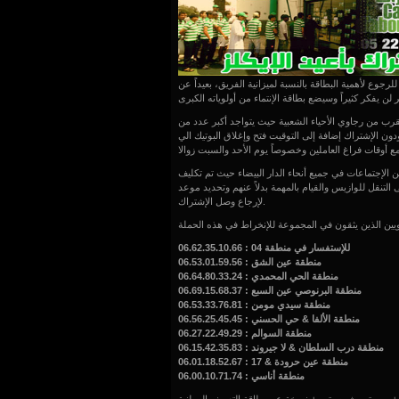
. لا داعي للرجوع لأهمية البطاقة بالنسبة لميزانية الفريق، بعيداً عن
قرب من رجاوي الأحياء الشعبية حيث يتواجد أكبر عدد من
ون الإشتراك إضافة إلى التوقيت فتح وإغلاق البوتيك الي
 الإجتماعات في جميع أنحاء الدار البيضاء حيث تم تكليف
 التنقل للوازيس والقيام بالمهمة بدلاً عنهم وتحديد موعد
لإرجاع وصل الإشتراك.
للإستفسار في منطقة 04 : 06.62.35.10.66
منطقة عين الشق : 06.53.01.59.56
منطقة الحي المحمدي : 06.64.80.33.24
منطقة البرنوصي عين السبع : 06.69.15.68.37
منطقة سيدي مومن : 06.53.33.76.81
منطقة الألفا & حي الحسني : 06.56.25.45.45
منطقة السوالم : 06.27.22.49.29
منطقة درب السلطان & لا جيروند : 06.15.42.35.83
منطقة عين حرودة & 17 : 06.01.18.52.67
منطقة أناسي : 06.00.10.71.74