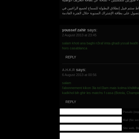
ط ستتم قبيل إنطلاق البطولة للسماح لجميع الراغبين في
says:
youssef zahir
2 August 2013 at 23:45
salam khoti ana baghi n3raf imta ghadi yssali lwa9t
hors casablanca
REPLY
says:
A.H.K.R
6 August 2013 at 00:56
salam
l’abonnement kikon 3la tol l3am mais kolma khditiha
kadkhol bih ghir les matchs f casa (Botola, Cham
REPLY
Pseudo (requ
Mail (Ne ser
Site web, Blo