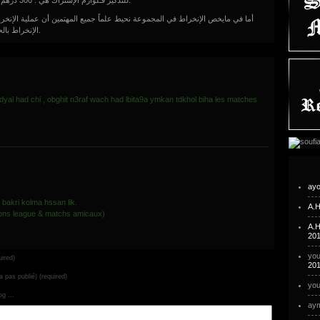
للتذكير فـلوازم الإشتراك هي : 300 درهم + صورتين شمسيتين + نسخة عن بطاقة التعريف الوطنية.
أما في مايخص الإنخراط في المجموعة نحيط علماً جميع المهتمين أن عملية الإنخرا
الإنخراط بالحصول على بطاقة الإشتراك السنوية خلال الفترة القادمة.
 dyal had chi , obghit n3raf wach had lbita9a ymkan tdkhol biha les matches
ay
 bakri kolma hssan lik.
A.H
pions league & matchs amicaux)
A.H
you
ired)
a pas publié) (required)
you
g ...
ay