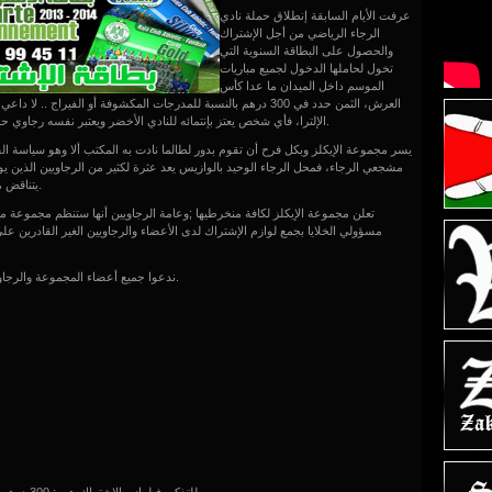
عرفت الأيام السابقة إنطلاق حملة نادي
الرجاء الرياضي من أجل الإشتراك
والحصول على البطاقة السنوية التي
تخول لحاملها الدخول لجميع مباريات
الموسم داخل الميدان ما عدا كأس
العرش، الثمن حدد في 300 درهم بالنسبة للمدرجات المكشوفة أو الفيراج .
الإلترا، فأي شخص يعتز بإنتمائه للنادي الأخضر ويعتبر نفسه رجاوي حر لن يفكر كثيراً وسيضع بطاقة الإنتماء من أولوياته الكبرى.
يسر مجموعة الإيكلز وبكل فرح أن تقوم بدور لطالما نادت به المكتب ألا وهو سياسة ال
مشجعي الرجاء، فمحل الرجاء الوحيد بالوازيس يعد عثرة لكثير من الرجاويين الذين يود
يتناقض مع أوقات فراغ العاملين وخصوصاً يوم الأحد والسبت زوالا.
تعلن مجموعة الإيكلز لكافة منخرطيها ;وعامة الرجاويين أنها ستنظم مجموعة من
مسؤولي الخلايا بجمع لوازم الإشتراك لدى الأعضاء والرجاويين الغير القادرين على
ندعوا جميع أعضاء المجموعة والرجاويين الذين يثقون في المجموعة للإنخراط في هذه الحملة.