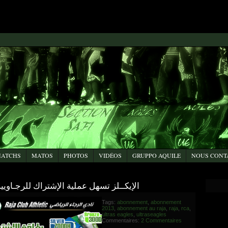
ATCHS
MATOS
PHOTOS
VIDÉOS
GRUPPO AQUILE
NOUS CONT
الإيكــلز تسهل عملية الإشتراك للرجـاويين لموس
Tags:
abonnement
,
abonnement
2013
,
abonnement au raja
,
raja
,
rca
,
ultras eagles
,
ultraseagles
Commentaires:
2 Commentaires